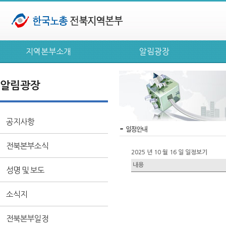
지역본부소개
알림광장
알림광장
공지사항
전북본부소식
2025 년 10 월 16 일 일정보기
내용
성명 및 보도
소식지
전북본부일정